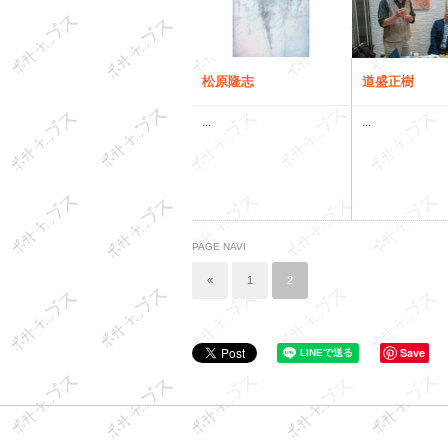
松原隆志
道盛正樹
...
...
PAGE NAVI
«
1
2
Save