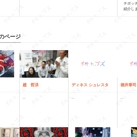
チポッ
紹介し
のページ
趙 哲済
ディネス シュレスタ
徳井章司
...
...
...