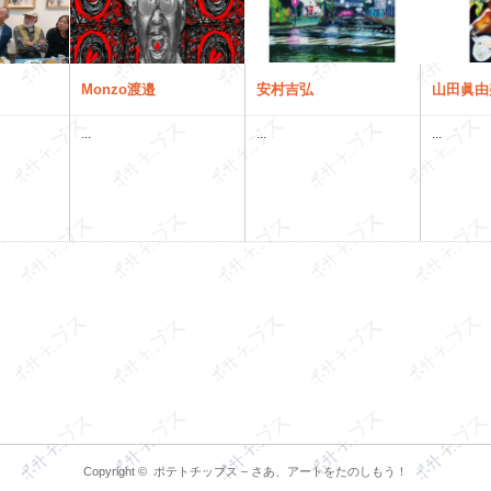
Monzo渡邉
安村吉弘
山田眞由
...
...
...
Copyright ©
ポテトチップス – さあ、アートをたのしもう！