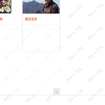
美
渡辺克宏
...