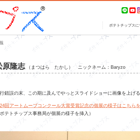
ポテトチップスに
報
松原隆志
（まつはら たかし）
ニックネーム：Baryzo
行錯誤の末、この期に及んでやっとスライドショーに画像を上げ
24回アートムーブコンクール大賞受賞記念の個展の様子はこちら
ポテトチップス事務局が個展の様子を挿入）