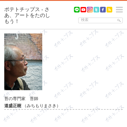
m
苔の専門家 苔師
道盛正樹
（みちもりまさき）