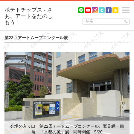
m
第22回アートムーブコンクール展
会場の入り口 第22回アートムーブコンクール、鷲見綱一個
展 「水都の風」展 同時開催 5/20