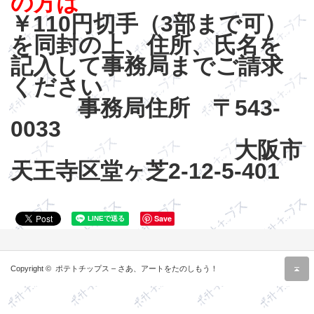
の方は
￥110円切手（3部まで可）
を同封の上、住所、氏名を
記入して事務局までご請求
ください
事務局住所 〒543-
0033
大阪市
天王寺区堂ヶ芝2‐12‐5‐401
Save
r
Copyright ©
ポテトチップス – さあ、アートをたのしもう！