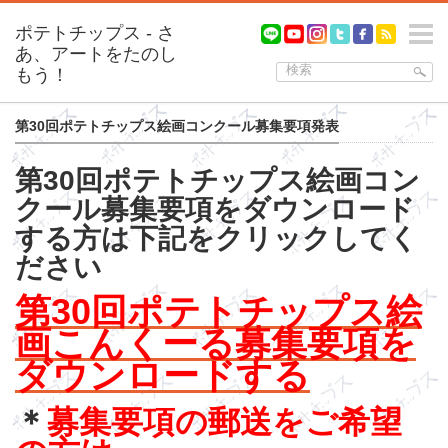
m
第30回ポテトチップス絵画コンクール募集要項発表
第30回ポテトチップス絵画コン
クール募集要項をダウンロード
する方は下記をクリックしてく
ださい
第30回ポテトチップス絵
画こんくーる募集要項を
ダウンロードする
＊
募集要項の郵送をご希望