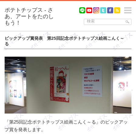
m
ピックアップ賞発表 第25回記念ポテトチップス絵画こんく～
る
「第25回記念ポテトチップス絵画こんく～る」のピックアッ
プ賞を発表します。