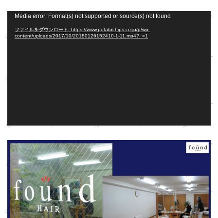
動
Media error: Format(s) not supported or source(s) not found
画
ファイルをダウンロード: https://www.potatochips.co.jp/p/wp-
プ
content/uploads/2017/10/20180126152410-1-11.mp4?_=1
レ
ー
ヤ
ー