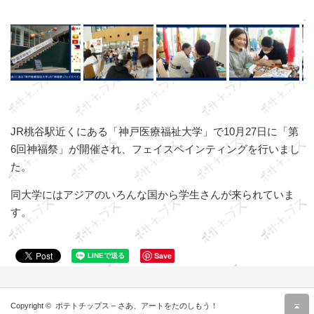
JR桃谷駅近くにある「神戸医療福祉大学」で10月27日に「第
6回神福祭」が開催され、フェイスペインティングを行いまし
た。
同大学にはアジアのいろんな国から学生さんが来られていま
す。
Save
r
Copyright ©
ポテトチップス – さあ、アートをたのしもう！