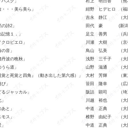
ノハズク」
村上 明日香
（熊
陰・・・美ら美ら」
紺野 ヒデヒロ
（福
」
吉永 静江
（大
黙の詩2」
田代 豪
(新潟
の記憶１．」
足立 善男
（兵
ノクロピエロ」
川瀬 大樹
（京
海の音」
鳥山 弘美
（大
都丹波の晩秋」
浅野 三千子
（大
のうら道」
山野 滋通
（大
視覚と死覚と四角』（動き出した第六感）」
大村 芳輝
（東
遊び」
笹田 隆幸
（広
どるジャッカル」
阪詰 顕司
（埼
化」
川越 裕也
（大
のあと」
中道 正典
（大
スモス」
椎野 由紀子
（大
景」
中道 正典
（大