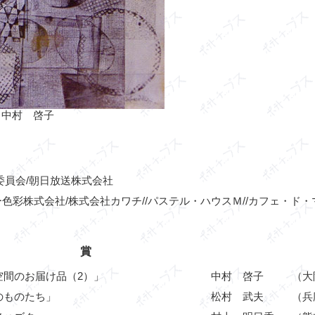
」中村 啓子
委員会/朝日放送株式会社
色彩株式会社/株式会社カワチ//パステル・ハウスＭ//カフェ・ド・
賞
空間のお届け品（2）」
中村 啓子
（大
のものたち」
松村 武夫
（兵