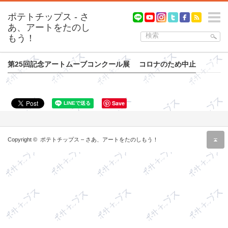
m
第25回記念アートムーブコンクール展 コロナのため中止
Save
r
Copyright ©
ポテトチップス – さあ、アートをたのしもう！