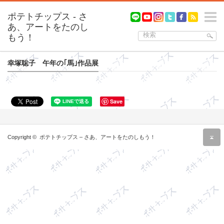
m
幸塚聡子 午年の｢馬｣作品展
Save
r
Copyright ©
ポテトチップス – さあ、アートをたのしもう！