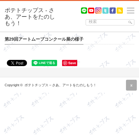
m
第29回アートムーブコンクール展の様子
Save
r
Copyright ©
ポテトチップス – さあ、アートをたのしもう！