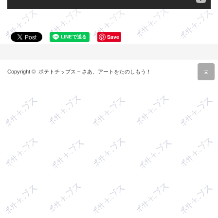
Save
r
Copyright ©
ポテトチップス – さあ、アートをたのしもう！