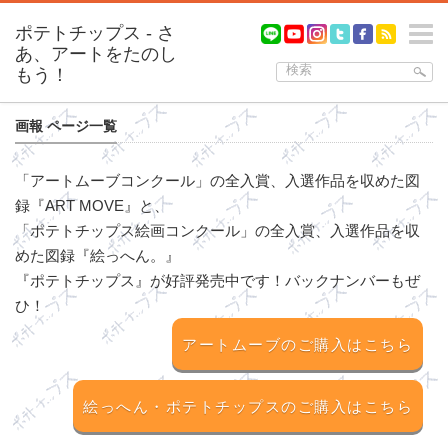
m
画報 ページ一覧
「アートムーブコンクール」の全入賞、入選作品を収めた図
録『ART MOVE』と、
「ポテトチップス絵画コンクール」の全入賞、入選作品を収
めた図録『絵っへん。』
『ポテトチップス』が好評発売中です！バックナンバーもぜ
ひ！
アートムーブの
ご購入はこちら
絵っへん・ポテトチップスの
ご購入はこちら