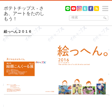
m
絵っへん２０１６