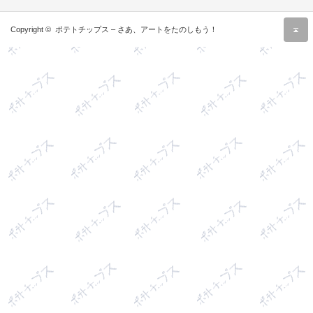
r
Copyright ©
ポテトチップス – さあ、アートをたのしもう！