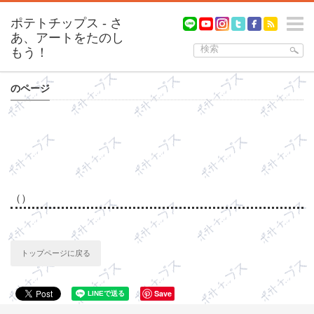
m
のページ
（）
トップページに戻る
Save