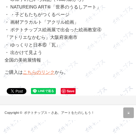
・ NATUREING ART⑥「世界のうるしアート」
・ ・子どもたちがつくるページ
・ 画材アラカルト「アクリル絵画」
・ ポテトチップス絵画展で出会った絵画教室④
「アトリエなかむら」大阪府泉南市
・ ゆっくりと日本⑥「瓦」
・ 出かけて見よう
全国の美術展情報
ご購入は
こちらのリンク
から。
Save
r
Copyright ©
ポテトチップス – さあ、アートをたのしもう！