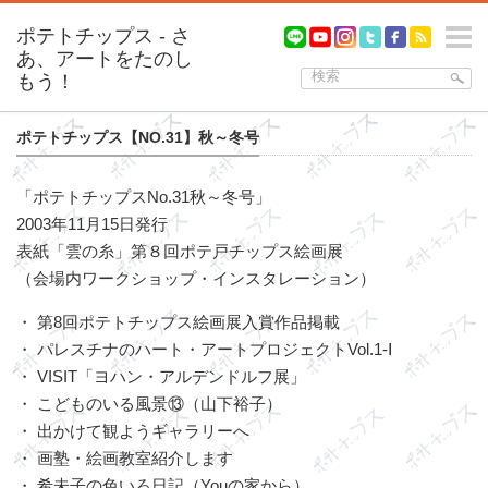
m
ポテトチップス【NO.31】秋～冬号
「ポテトチップスNo.31秋～冬号」
2003年11月15日発行
表紙「雲の糸」第８回ポテ戸チップス絵画展
（会場内ワークショップ・インスタレーション）
・ 第8回ポテトチップス絵画展入賞作品掲載
・ パレスチナのハート・アートプロジェクトVol.1-Ⅰ
・ VISIT「ヨハン・アルデンドルフ展」
・ こどものいる風景⑬（山下裕子）
・ 出かけて観ようギャラリーへ
・ 画塾・絵画教室紹介します
・ 希未子の色いろ日記（Youの家から）