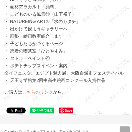
・ 画材アラカルト「顔料」
・ こどものいる風景⑪（山下裕子）
・ NATUREING ART④「水のカタチ」
・ 出かけて観ようギャラリーへ
・ 画塾・絵画教室紹介します
・ 子どもたちがつくるページ
・ 読者の喫茶室「ひとやすみ」
・ タトゥーペイント④
・ ポテトチップスイベント案内
タイフェスタ、エジプト魅力展、大阪自然史フェスティバル
・ 天王寺学館第2回中高生絵画コンクール入賞作品
ご購入は
こちらのリンク
から。
Save
r
Copyright ©
ポテトチップス – さあ、アートをたのしもう！