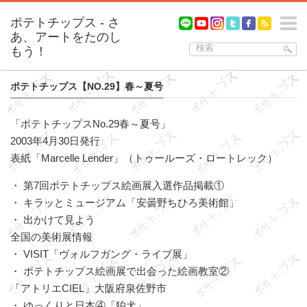
m
ポテトチップス【NO.29】春～夏号
「ポテトチップスNo.29春～夏号」
2003年4月30日発行
表紙「Marcelle Lender」（トゥールーズ・ロートレック）
・ 第7回ポテトチップス絵画展入選作品掲載①
・ キラッとミュージアム「安曇野ちひろ美術館」
・ 出かけて見よう
全国の美術展情報
・ VISIT「ヴォルフガング・ライブ展」
・ ポテトチップス絵画展で出会った絵画教室②
「アトリエCIEL」大阪府泉佐野市
・ ゆっくりと日本④「狛犬」