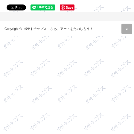
Save
r
Copyright ©
ポテトチップス – さあ、アートをたのしもう！