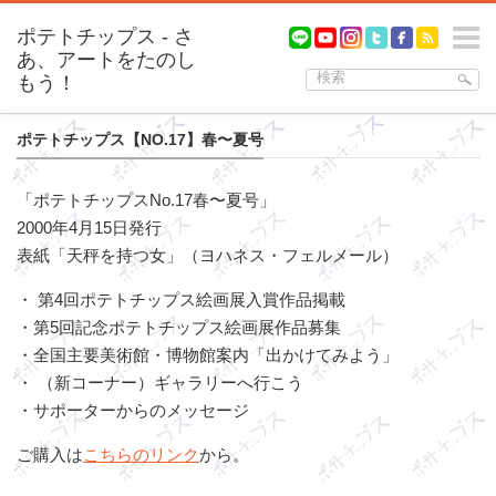
m
ポテトチップス【NO.17】春〜夏号
「ポテトチップスNo.17春〜夏号」
2000年4月15日発行
表紙「天秤を持つ女」（ヨハネス・フェルメール）
・ 第4回ポテトチップス絵画展入賞作品掲載
・第5回記念ポテトチップス絵画展作品募集
・全国主要美術館・博物館案内「出かけてみよう」
・ （新コーナー）ギャラリーへ行こう
・サポーターからのメッセージ
ご購入は
こちらのリンク
から。