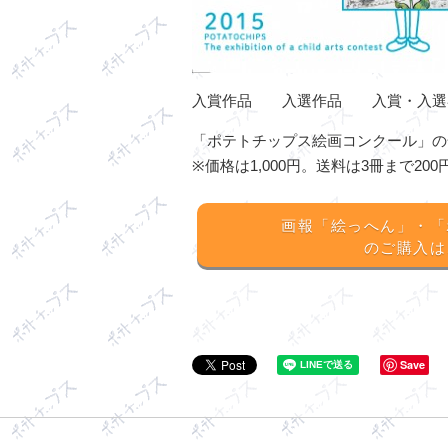
入賞作品 入選作品 入賞・入選者
「ポテトチップス絵画コンクール」の
※価格は1,000円。送料は3冊まで20
画報「絵っへん」・「
のご購入は
Save