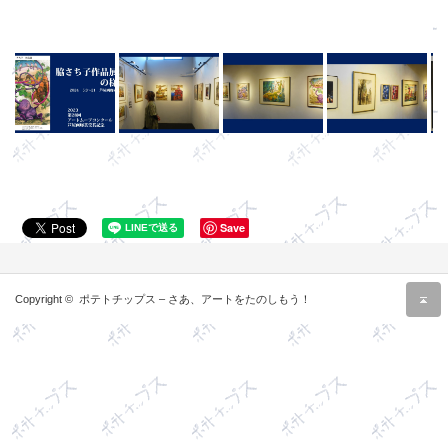
Save
r
Copyright ©
ポテトチップス – さあ、アートをたのしもう！