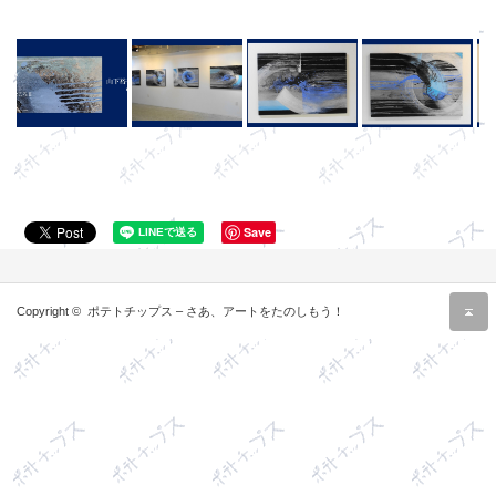
Save
r
Copyright ©
ポテトチップス – さあ、アートをたのしもう！