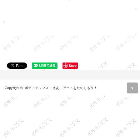
Save
r
Copyright ©
ポテトチップス – さあ、アートをたのしもう！